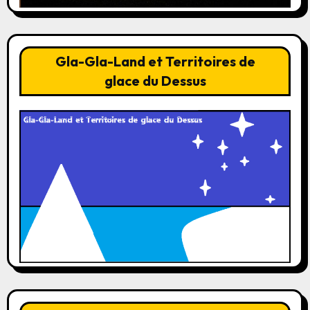
Gla-Gla-Land et Territoires de
glace du Dessus