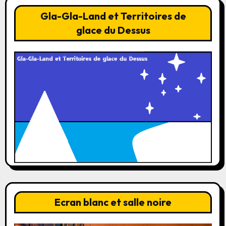
Gla-Gla-Land et Territoires de
glace du Dessus
Ecran blanc et salle noire