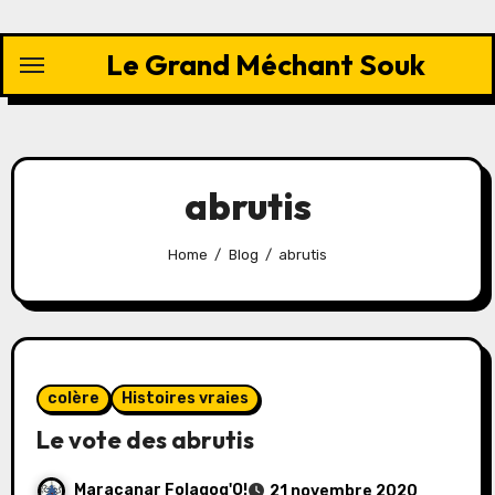
Skip
to
Le Grand Méchant Souk
content
abrutis
Home
Blog
abrutis
colère
Histoires vraies
Le vote des abrutis
Maracanar Folagog'O!
21 novembre 2020