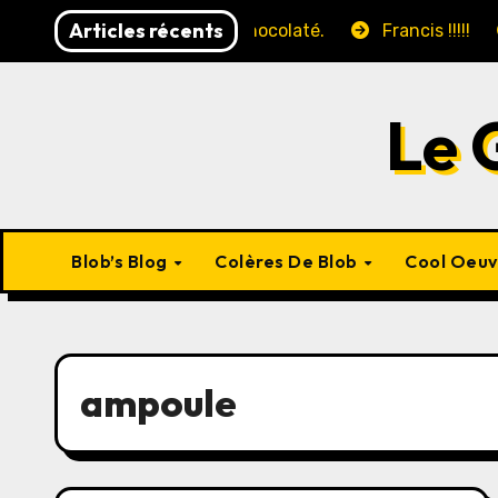
Skip
Articles récents
Le faux yaourt chocolaté.
Francis !!!!!
to
content
Le 
Blob’s Blog
Colères De Blob
Cool Oeu
ampoule