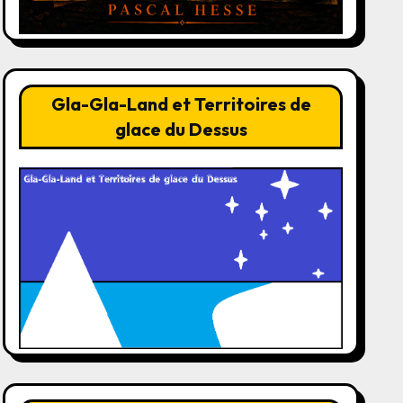
Gla-Gla-Land et Territoires de
glace du Dessus