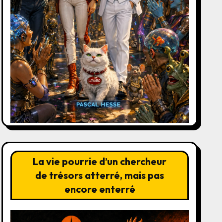
La vie pourrie d’un chercheur
de trésors atterré, mais pas
encore enterré