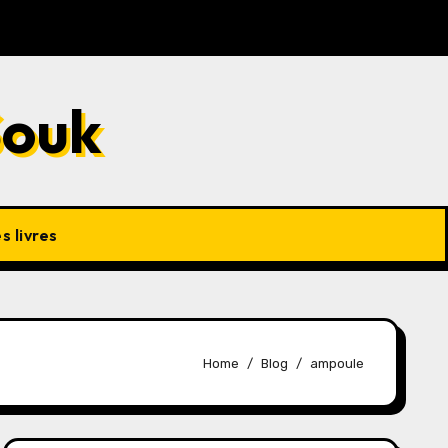
Beuh et vaches
Souk
s livres
Home
Blog
ampoule