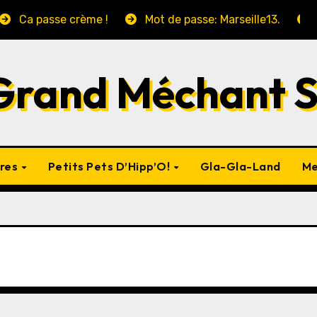
Ca passe crème !
Mot de passe: Marseille13.
Grand Méchant 
vres
Petits Pets D’Hipp’O!
Gla-Gla-Land
Me