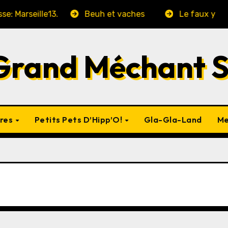
ille13.
Beuh et vaches
Le faux yaourt choco
Grand Méchant 
vres
Petits Pets D’Hipp’O!
Gla-Gla-Land
Me