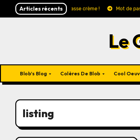
Skip
Articles récents
Francis !!!!!
Ca passe crème !
Mot de passe: Marse
to
content
Le 
Blob’s Blog
Colères De Blob
Cool Oeu
listing