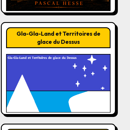
Gla-Gla-Land et Territoires de
glace du Dessus