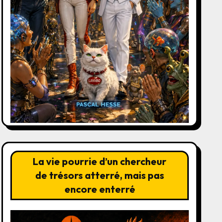
La vie pourrie d’un chercheur
de trésors atterré, mais pas
encore enterré