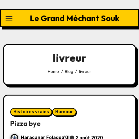
Skip
to
Le Grand Méchant Souk
content
livreur
Home
Blog
livreur
Histoires vraies
Humour
Pizza bye
Maracanar Folagog'O!
2 août 2020