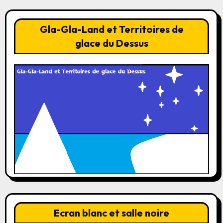
Gla-Gla-Land et Territoires de
glace du Dessus
Ecran blanc et salle noire