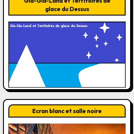
Gla-Gla-Land et Territoires de
glace du Dessus
Ecran blanc et salle noire