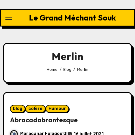
Skip
to
Le Grand Méchant Souk
content
Merlin
Home
Blog
Merlin
blog
colère
Humour
Abracadabrantesque
Maracanar Folagog'O!
16 juillet 2021