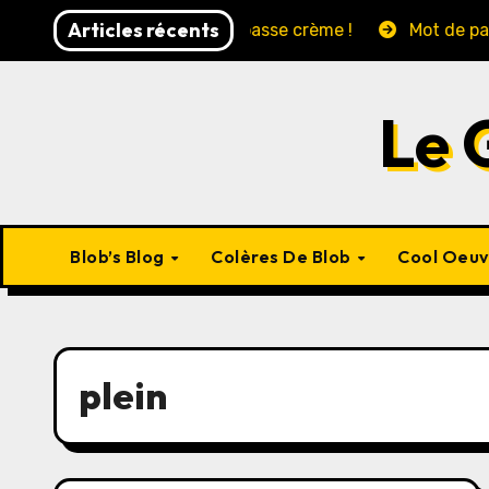
Skip
Articles récents
rancis !!!!!
Ca passe crème !
Mot de passe: Marsei
to
content
Le 
Blob’s Blog
Colères De Blob
Cool Oeu
plein