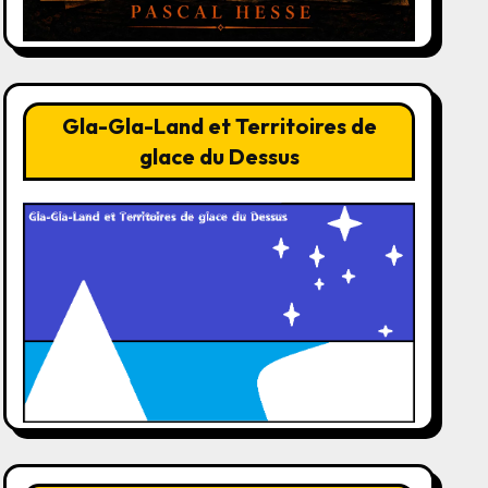
Gla-Gla-Land et Territoires de
glace du Dessus