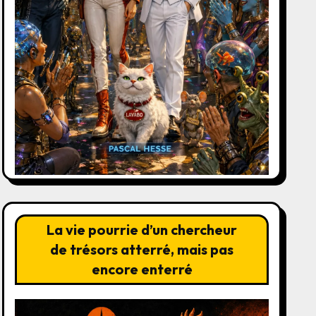
La vie pourrie d’un chercheur
de trésors atterré, mais pas
encore enterré