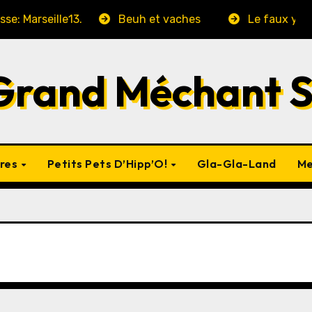
lle13.
Beuh et vaches
Le faux yaourt chocol
Grand Méchant 
vres
Petits Pets D’Hipp’O!
Gla-Gla-Land
Me