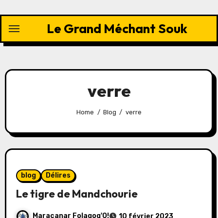
Skip
to
Le Grand Méchant Souk
content
verre
Home
Blog
verre
blog
Délires
Le tigre de Mandchourie
Maracanar Folagog'O!
10 février 2023