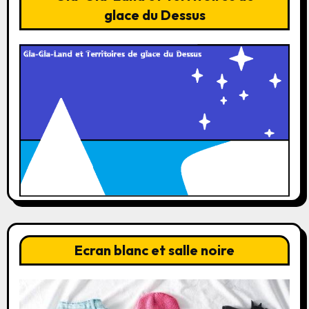
glace du Dessus
Ecran blanc et salle noire