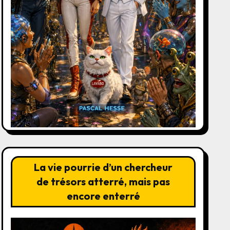
La vie pourrie d’un chercheur
de trésors atterré, mais pas
encore enterré