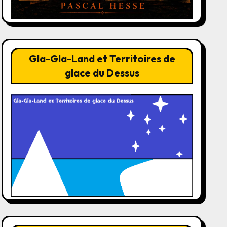
Gla-Gla-Land et Territoires de
glace du Dessus