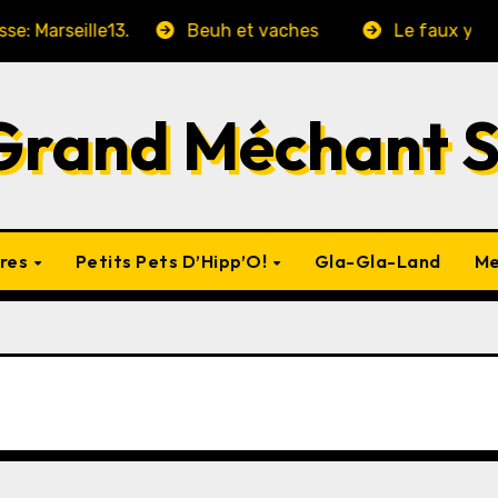
eille13.
Beuh et vaches
Le faux yaourt choco
Grand Méchant 
vres
Petits Pets D’Hipp’O!
Gla-Gla-Land
Me