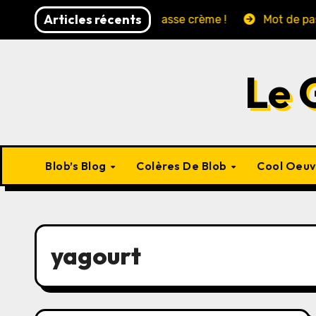
Skip
Articles récents
Francis !!!!!
Ca passe crème !
Mot de passe: Mars
to
content
Le 
Blob’s Blog
Colères De Blob
Cool Oeu
yagourt