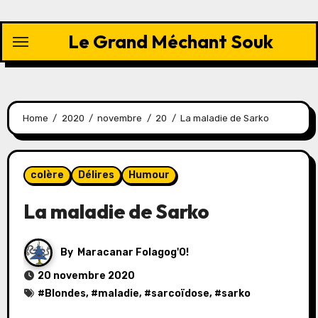
Skip
to
Le Grand Méchant Souk
content
Home
2020
novembre
20
La maladie de Sarko
colère
Délires
Humour
La maladie de Sarko
By
Maracanar Folagog'O!
20 novembre 2020
#
Blondes
, #
maladie
, #
sarcoïdose
, #
sarko