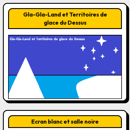
Gla-Gla-Land et Territoires de
glace du Dessus
Ecran blanc et salle noire