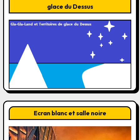
glace du Dessus
Ecran blanc et salle noire