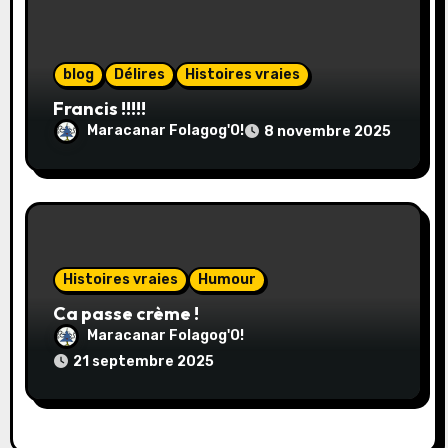
t
i
blog
Délires
Histoires vraies
c
Francis !!!!!
l
Maracanar Folagog'O!
8 novembre 2025
e
Histoires vraies
Humour
Ca passe crème !
Maracanar Folagog'O!
21 septembre 2025