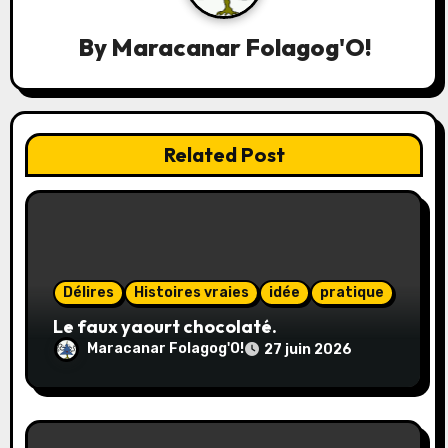
a
t
By
Maracanar Folagog'O!
i
o
Related Post
n
d
e
l
Délires
Histoires vraies
idée
pratique
Le faux yaourt chocolaté.
’
Maracanar Folagog'O!
27 juin 2026
a
r