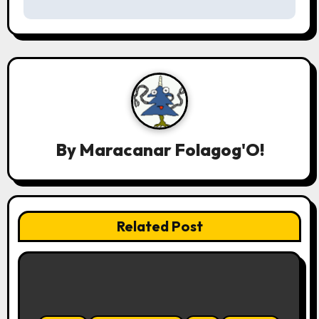
a
v
i
g
a
t
By
Maracanar Folagog'O!
i
o
Related Post
n
d
e