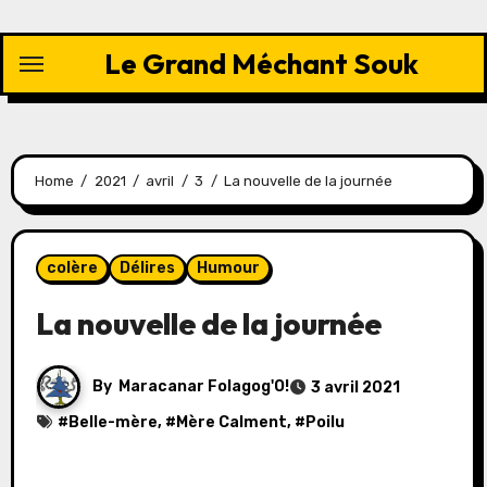
Skip
to
Le Grand Méchant Souk
content
Home
2021
avril
3
La nouvelle de la journée
colère
Délires
Humour
La nouvelle de la journée
By
Maracanar Folagog'O!
3 avril 2021
#
Belle-mère
, #
Mère Calment
, #
Poilu