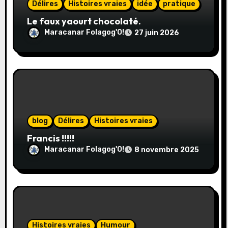
l
Délires
Histoires vraies
idée
pratique
Le faux yaourt chocolaté.
’
Maracanar Folagog'O!
27 juin 2026
a
r
t
i
blog
Délires
Histoires vraies
c
Francis !!!!!
l
Maracanar Folagog'O!
8 novembre 2025
e
Histoires vraies
Humour