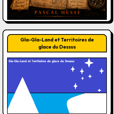
Gla-Gla-Land et Territoires de
glace du Dessus