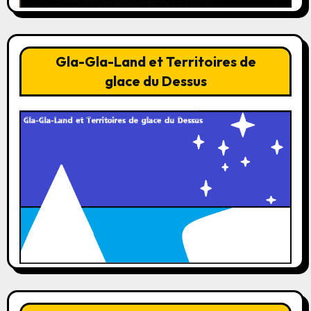
Gla-Gla-Land et Territoires de
glace du Dessus