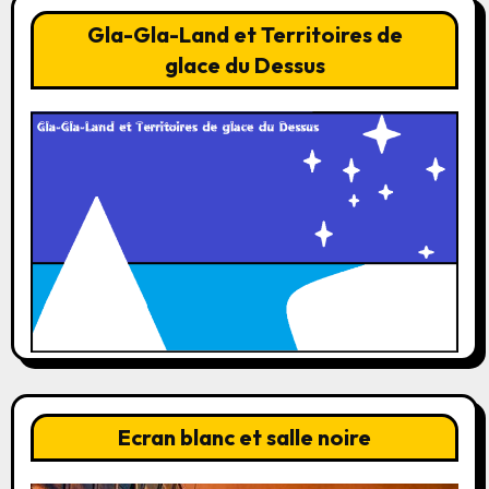
Gla-Gla-Land et Territoires de
glace du Dessus
Ecran blanc et salle noire