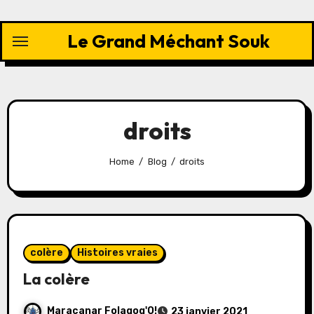
Skip
to
Le Grand Méchant Souk
content
droits
Home
Blog
droits
colère
Histoires vraies
La colère
Maracanar Folagog'O!
23 janvier 2021