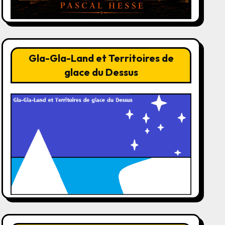
Gla-Gla-Land et Territoires de
glace du Dessus