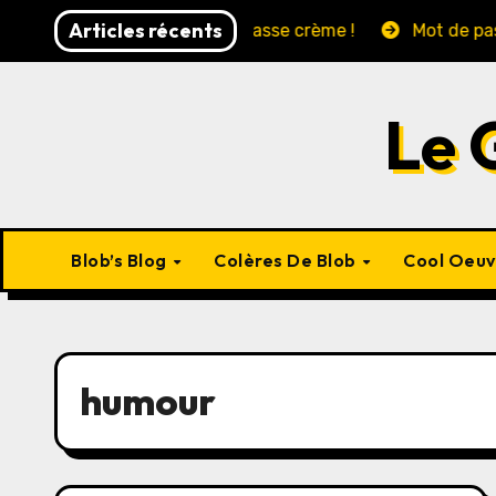
Skip
Articles récents
Francis !!!!!
Ca passe crème !
Mot de passe: Ma
to
content
Le 
Blob’s Blog
Colères De Blob
Cool Oeu
humour