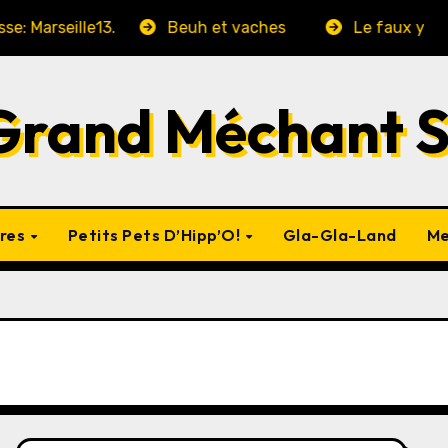
rseille13.
Beuh et vaches
Le faux yaourt cho
Grand Méchant 
vres
Petits Pets D’Hipp’O!
Gla-Gla-Land
Me