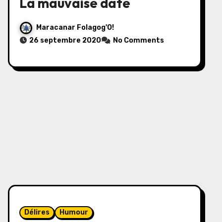
La mauvaise date
Maracanar Folagog'O!
26 septembre 2020
No Comments
Délires
Humour