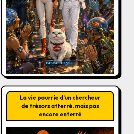
La vie pourrie d’un chercheur
de trésors atterré, mais pas
encore enterré