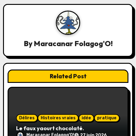
g
a
t
By
Maracanar Folagog'O!
i
o
n
Related Post
d
e
l
Délires
Histoires vraies
idée
pratique
’
Le faux yaourt chocolaté.
a
Maracanar Folagog'O!
27 juin 2026