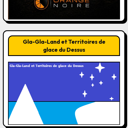
Gla-Gla-Land et Territoires de
glace du Dessus