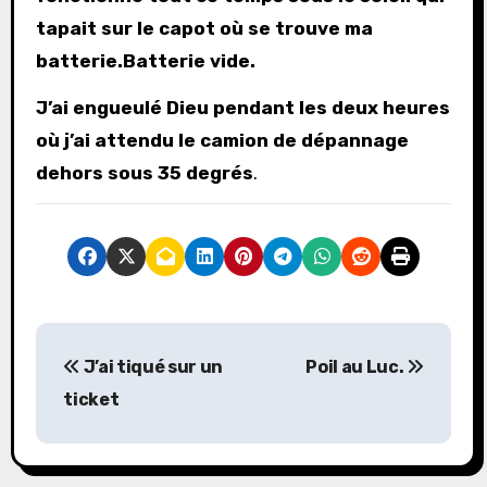
tapait sur le capot où se trouve ma
batterie.Batterie vide.
J’ai engueulé Dieu pendant les deux heures
où j’ai attendu le camion de dépannage
dehors sous 35 degrés
.
N
J’ai tiqué sur un
Poil au Luc.
a
ticket
v
i