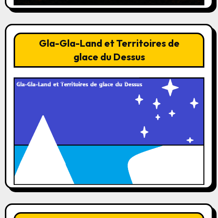
Gla-Gla-Land et Territoires de
glace du Dessus