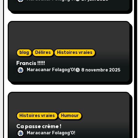
r
t
i
c
blog
Délires
Histoires vraies
l
Francis !!!!!
Maracanar Folagog'O!
8 novembre 2025
e
Histoires vraies
Humour
Ca passe crème !
Maracanar Folagog'O!