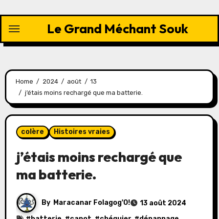
Skip
to
Le Grand Méchant Souk
content
Home
2024
août
13
j’étais moins rechargé que ma batterie.
colère
Histoires vraies
j’étais moins rechargé que
ma batterie.
By
Maracanar Folagog'O!
13 août 2024
#
batterie
, #
capot
, #
chéquier
, #
dépannage
,