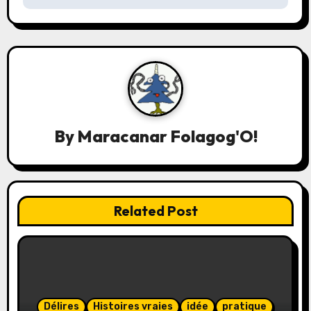
i
g
a
t
i
By
Maracanar Folagog'O!
o
n
d
Related Post
e
l
’
Délires
Histoires vraies
idée
pratique