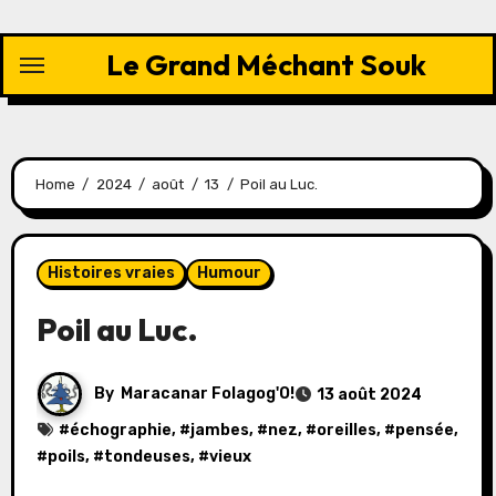
Skip
to
Le Grand Méchant Souk
content
Home
2024
août
13
Poil au Luc.
Histoires vraies
Humour
Poil au Luc.
By
Maracanar Folagog'O!
13 août 2024
#
échographie
, #
jambes
, #
nez
, #
oreilles
, #
pensée
,
#
poils
, #
tondeuses
, #
vieux