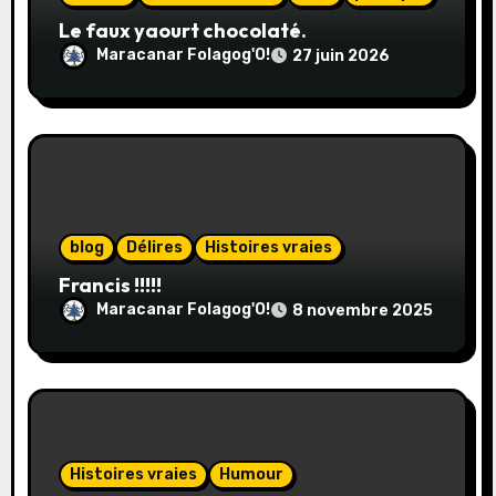
a
Le faux yaourt chocolaté.
r
Maracanar Folagog'O!
27 juin 2026
t
i
c
l
blog
Délires
Histoires vraies
e
Francis !!!!!
Maracanar Folagog'O!
8 novembre 2025
Histoires vraies
Humour