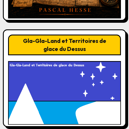
Gla-Gla-Land et Territoires de
glace du Dessus