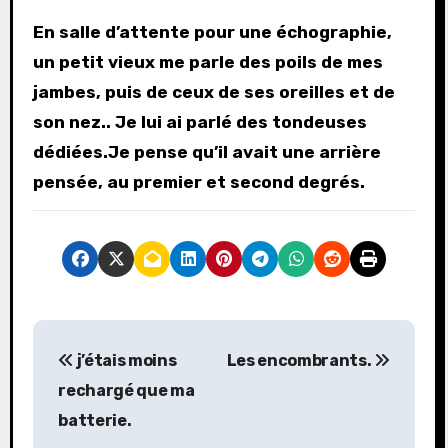
En salle d’attente pour une échographie,
un petit vieux me parle des poils de mes
jambes, puis de ceux de ses oreilles et de
son nez.. Je lui ai parlé des tondeuses
dédiées.Je pense qu’il avait une arrière
pensée, au premier et second degrés.
N
j’étais moins
Les encombrants.
a
rechargé que ma
v
batterie.